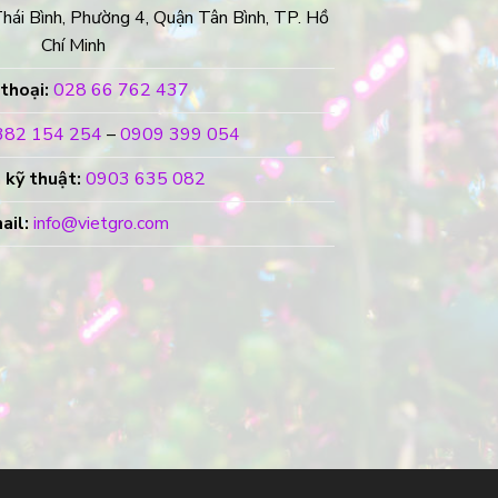
ái Bình, Phường 4, Quận Tân Bình, TP. Hồ
Chí Minh
thoại:
028 66 762 437
382 154 254
–
0909 399 054
 kỹ thuật:
0903 635 082
ail:
info@vietgro.com