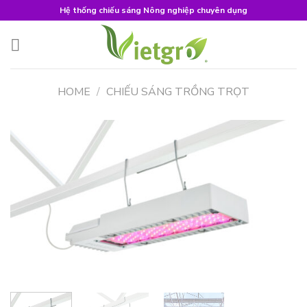
Skip
Hệ thống chiếu sáng Nông nghiệp chuyên dụng
to
content
HOME
/
CHIẾU SÁNG TRỒNG TRỌT